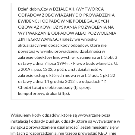
Dzień dobry,
Czy w DZIALE XII. (WYTWÓRCA
ODPADÓW ZOBOWIĄZANY DO PROWADZENIA
EWIDENCJI ODPADÓW NIEPODLEGAJĄCYCH
OBOWIĄZKOWI UZYSKANIA POZWOLENIA NA
WYTWARZANIE ODPADÓW ALBO POZWOLENIA
ZINTEGROWANEGO) należy we wniosku
aktualizacyjnym dodać kody odpadów, które nie
powstają w wyniku prowadzeniu działalności w
zakresie obiektów liniowych w rozumieniu art. 3 pkt 3
ustawy z dnia 7 lipca 1994 r. - Prawo budowlane Dz. U.
z 2019 r. poz. 1202, z późn. zm,) , działalność w
zakresie usług o których mowa w art. 3 ust. 1 pkt 32
ustawy z dnia 14 grudnia 2012 r. o odpadach * ?
Chodzi tutaj o elektroodpady (tj. sprzęt
komputerowy, drukarki itp.).
Wpisujemy kody odpadów ,które są wytwarzane poza
instalacją ( odpady z usług, odpady ,które są wytwarzane w
związku z prowadzeniem działalności) Jeżeli mieścimy się w
limitach z rozporządzenia ,nie trzeba prowadzić KEO i nie