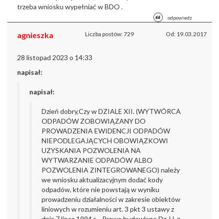
trzeba wniosku wypełniać w BDO .
odpowiedz
agnieszka
Liczba postów: 729
Od: 19.03.2017
28 listopad 2023 o 14:33
napisał:
napisał:
Dzień dobry,
Czy w DZIALE XII. (WYTWÓRCA
ODPADÓW ZOBOWIĄZANY DO
PROWADZENIA EWIDENCJI ODPADÓW
NIEPODLEGAJĄCYCH OBOWIĄZKOWI
UZYSKANIA POZWOLENIA NA
WYTWARZANIE ODPADÓW ALBO
POZWOLENIA ZINTEGROWANEGO) należy
we wniosku aktualizacyjnym dodać kody
odpadów, które nie powstają w wyniku
prowadzeniu działalności w zakresie obiektów
liniowych w rozumieniu art. 3 pkt 3 ustawy z
dnia 7 lipca 1994 r. - Prawo budowlane Dz. U. z