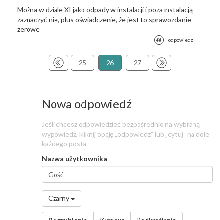
Można w dziale XI jako odpady w instalacji i poza instalacją
zaznaczyć nie, plus oświadczenie, że jest to sprawozdanie
zerowe
odpowiedz
25
26
27
Nowa odpowiedź
Jeśli chcesz odpowiedzieć bezpośrednio na wybraną
wypowiedź, kliknij opcję „odpowiedz” lub „cytuj” na dole
każdego posta
Nazwa użytkownika
Nazwa
użytkownika
*
Czarny
Wiadomość
Pogrubienie
Kursywa
Podkreślenie