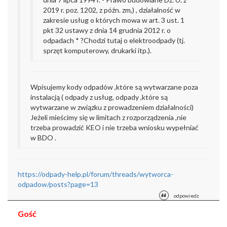
2019 r. poz. 1202, z późn. zm,) , działalność w
zakresie usług o których mowa w art. 3 ust. 1
pkt 32 ustawy z dnia 14 grudnia 2012 r. o
odpadach * ?
Chodzi tutaj o elektroodpady (tj.
sprzęt komputerowy, drukarki itp.).
Wpisujemy kody odpadów ,które są wytwarzane poza
instalacją ( odpady z usług, odpady ,które są
wytwarzane w związku z prowadzeniem działalności)
Jeżeli mieścimy się w limitach z rozporządzenia ,nie
trzeba prowadzić KEO i nie trzeba wniosku wypełniać
w BDO .
https://odpady-help.pl/forum/threads/wytworca-
odpadow/posts?page=13
odpowiedz
Gość