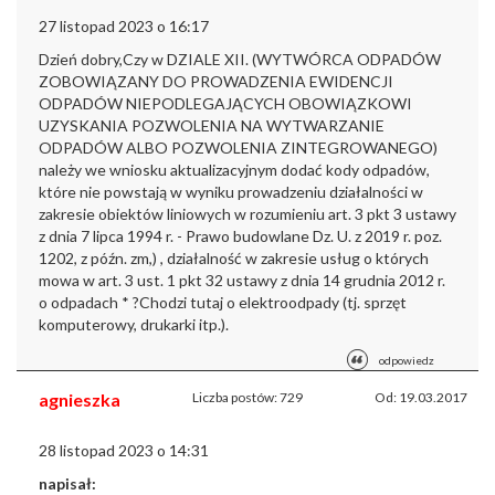
27 listopad 2023 o 16:17
Dzień dobry,
Czy w DZIALE XII. (WYTWÓRCA ODPADÓW
ZOBOWIĄZANY DO PROWADZENIA EWIDENCJI
ODPADÓW NIEPODLEGAJĄCYCH OBOWIĄZKOWI
UZYSKANIA POZWOLENIA NA WYTWARZANIE
ODPADÓW ALBO POZWOLENIA ZINTEGROWANEGO)
należy we wniosku aktualizacyjnym dodać kody odpadów,
które nie powstają w wyniku prowadzeniu działalności w
zakresie obiektów liniowych w rozumieniu art. 3 pkt 3 ustawy
z dnia 7 lipca 1994 r. - Prawo budowlane Dz. U. z 2019 r. poz.
1202, z późn. zm,) , działalność w zakresie usług o których
mowa w art. 3 ust. 1 pkt 32 ustawy z dnia 14 grudnia 2012 r.
o odpadach * ?
Chodzi tutaj o elektroodpady (tj. sprzęt
komputerowy, drukarki itp.).
odpowiedz
agnieszka
Liczba postów: 729
Od: 19.03.2017
28 listopad 2023 o 14:31
napisał: