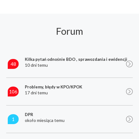
Forum
Kilka pytań odnośnie BDO , sprawozdania i ewidencji
48
10 dni temu
Problemy, błędy w KPO/KPOK
106
17 dni temu
DPR
1
około miesiąca temu