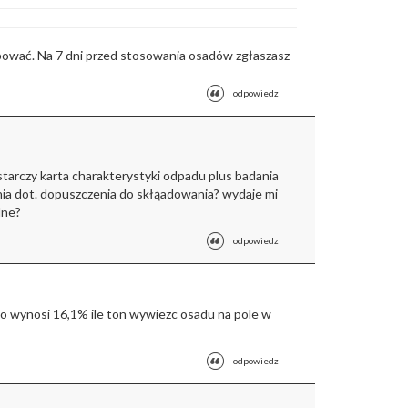
bować. Na 7 dni przed stosowania osadów zgłaszasz
odpowiedz
tarczy karta charakterystyki odpadu plus badania
ia dot. dopuszczenia do skłąadowania? wydaje mi
dne?
odpowiedz
o wynosi 16,1% ile ton wywiezc osadu na pole w
odpowiedz