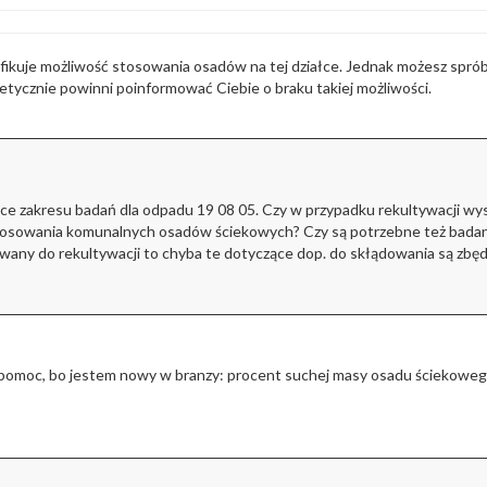
fikuje możliwość stosowania osadów na tej działce. Jednak możesz spró
etycznie powinni poinformować Ciebie o braku takiej możliwości.
e zakresu badań dla odpadu 19 08 05. Czy w przypadku rekultywacji wys
tosowania komunalnych osadów ściekowych? Czy są potrzebne też badan
erowany do rekultywacji to chyba te dotyczące dop. do skłądowania są zbę
 pomoc, bo jestem nowy w branzy: procent suchej masy osadu ściekoweg