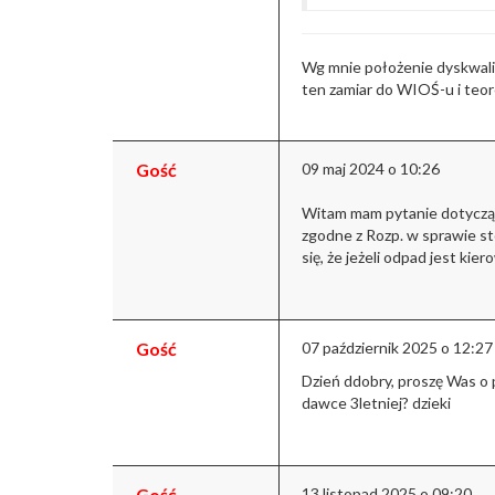
Wg mnie położenie dyskwali
ten zamiar do WIOŚ-u i teor
Gość
09 maj 2024 o 10:26
Witam mam pytanie dotycząc
zgodne z Rozp. w sprawie s
się, że jeżeli odpad jest ki
Gość
07 październik 2025 o 12:27
Dzień ddobry, proszę Was o
dawce 3letniej? dzieki
Gość
13 listopad 2025 o 09:20