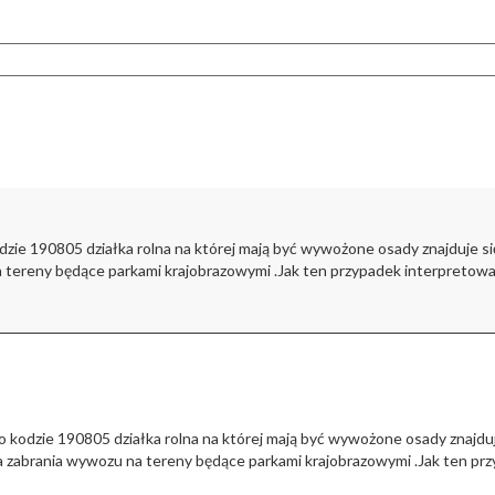
zie 190805 działka rolna na której mają być wywożone osady znajduje s
tereny będące parkami krajobrazowymi .Jak ten przypadek interpretować 
 kodzie 190805 działka rolna na której mają być wywożone osady znajduj
zabrania wywozu na tereny będące parkami krajobrazowymi .Jak ten przy