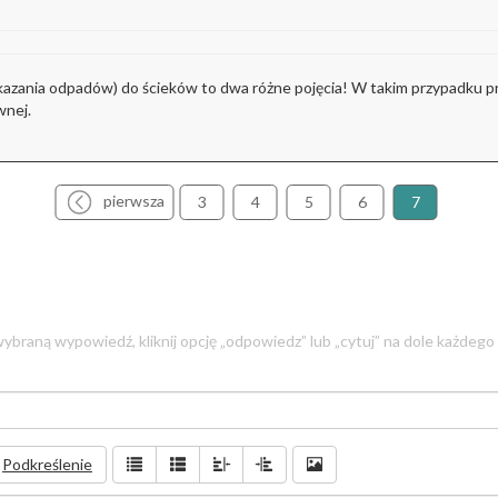
azania odpadów) do ścieków to dwa różne pojęcia! W takim przypadku przy
ewnej.
pierwsza
3
4
5
6
7
ybraną wypowiedź, kliknij opcję „odpowiedz” lub „cytuj” na dole każdego
Podkreślenie