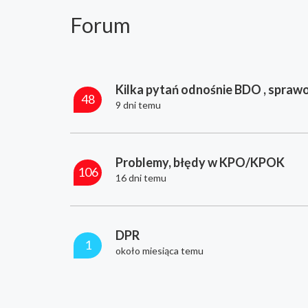
Forum
Kilka pytań odnośnie BDO , sprawo
48
9 dni temu
Problemy, błędy w KPO/KPOK
106
16 dni temu
DPR
1
około miesiąca temu