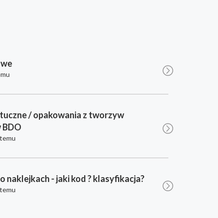
owe
emu
tuczne / opakowania z tworzyw
w BDO
 temu
po naklejkach - jaki kod ? klasyfikacja?
 temu