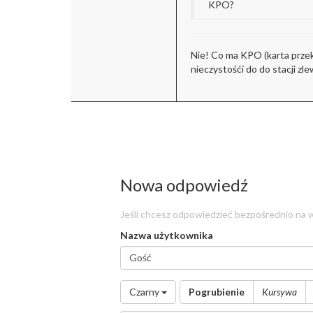
KPO?
Nie! Co ma KPO (karta przek
nieczystośći do do stacji zl
Nowa odpowiedź
Jeśli chcesz odpowiedzieć bezpośrednio na w
Nazwa użytkownika
Nazwa
użytkownika
*
Czarny
Pogrubienie
Kursywa
Wiadomość