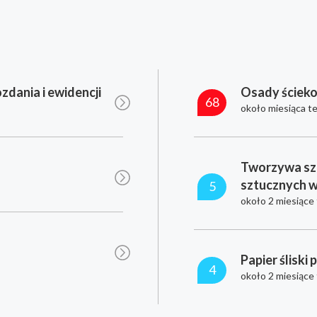
zdania i ewidencji
Osady ściek
68
około miesiąca t
Tworzywa sz
sztucznych 
5
około 2 miesiące
Papier śliski 
4
około 2 miesiące