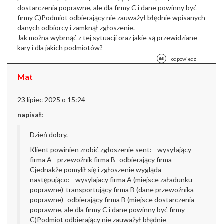
dostarczenia poprawne, ale dla firmy C i dane powinny być
firmy C)
Podmiot odbierający nie zauważył błędnie wpisanych
danych odbiorcy i zamknął zgłoszenie.
Jak można wybrnąć z tej sytuacji oraz jakie są przewidziane
kary i dla jakich podmiotów?
odpowiedz
Mat
23 lipiec 2025 o 15:24
napisał:
Dzień dobry.
Klient powinien zrobić zgłoszenie sent:
- wysyłający
firma A
- przewoźnik firma B
- odbierający firma
C
jednakże pomylił się i zgłoszenie wygląda
następująco:
- wysylajacy firma A (miejsce załadunku
poprawne)
-transportujący firma B (dane przewoźnika
poprawne)
- odbierający firma B (miejsce dostarczenia
poprawne, ale dla firmy C i dane powinny być firmy
C)
Podmiot odbierający nie zauważył błędnie