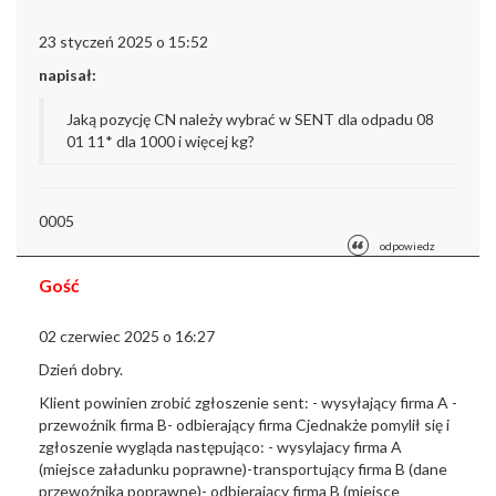
23 styczeń 2025 o 15:52
napisał:
Jaką pozycję CN należy wybrać w SENT dla odpadu 08
01 11* dla 1000 i więcej kg?
0005
odpowiedz
Gość
02 czerwiec 2025 o 16:27
Dzień dobry.
Klient powinien zrobić zgłoszenie sent:
- wysyłający firma A
-
przewoźnik firma B
- odbierający firma C
jednakże pomylił się i
zgłoszenie wygląda następująco:
- wysylajacy firma A
(miejsce załadunku poprawne)
-transportujący firma B (dane
przewoźnika poprawne)
- odbierający firma B (miejsce