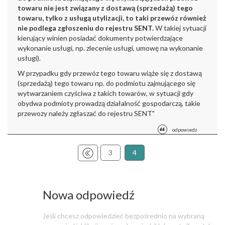
towaru nie jest związany z
dostawą (sprzedażą) tego
towaru, tylko z usługą utylizacji, to taki
przewóz również
nie podlega zgłoszeniu do rejestru SENT.
W takiej
sytuacji
kierujący winien posiadać dokumenty potwierdzające
wykonanie
usługi, np. zlecenie usługi, umowę na wykonanie
usługi).
W przypadku gdy przewóz tego towaru wiąże się z dostawą
(sprzedażą)
tego towaru np. do podmiotu zajmującego się
wytwarzaniem czyściwa z
takich towarów, w sytuacji gdy
obydwa podmioty prowadzą działalność
gospodarczą, takie
przewozy należy zgłaszać do rejestru SENT"
odpowiedz
3
4
Nowa odpowiedź
Jeśli chcesz odpowiedzieć bezpośrednio na wybraną