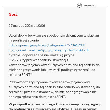
odpowiedz
Gość
27 marzec 2026 o 10:06
Dzień dobry, borykam się z podobnym dylematem, znalazłam
na poniższej stronie
https://puesc.gov.pl/faq/-/categories/757341708?
p_r_p_resetCur=true&p_r_p_categoryId=757341708
pytanie i odpowiedź na nie, może się przyda
"12.29. Czy przewóz odzieży używanej z
kontenerów/pojemników
służących do zbiórki tej odzieży do
miejsc segregowania lub utylizacji,
podlega zgłoszeniu do
rejestru SENT?
Przewóz odzieży używanej z
kontenerów/pojemników
służących do zbiórki tej odzieży albo odzieży
wystawionej do
tej zbiórki przez mieszkańców, do miejsc segregowania nie
podlega zgłoszeniu do rejestru SENT.
W przypadku przewozu tego towaru z miejsca segregacji
do podmiotu
zajmującego się utylizacją, jeżeli przewóz