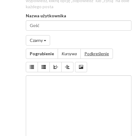
wypowiedź, kliknij opcję „odpowiedz” lub „cytuj” na dole
każdego posta
Nazwa użytkownika
Nazwa
użytkownika
*
Czarny
Wiadomość
Pogrubienie
Kursywa
Podkreślenie