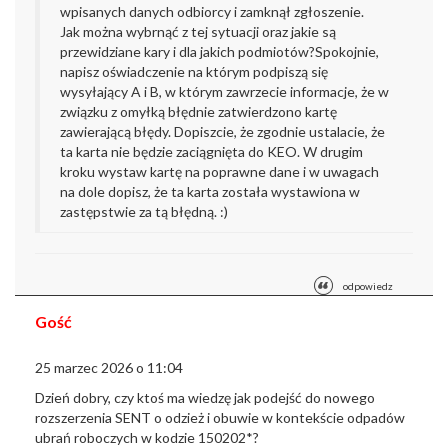
wpisanych danych odbiorcy i zamknął zgłoszenie.
Jak można wybrnąć z tej sytuacji oraz jakie są
przewidziane kary i dla jakich podmiotów?
Spokojnie,
napisz oświadczenie na którym podpiszą się
wysyłający A i B, w którym zawrzecie informacje, że w
związku z omyłką błędnie zatwierdzono kartę
zawierającą błędy. Dopiszcie, że zgodnie ustalacie, że
ta karta nie będzie zaciągnięta do KEO. W drugim
kroku wystaw kartę na poprawne dane i w uwagach
na dole dopisz, że ta karta została wystawiona w
zastępstwie za tą błędną.
:)
odpowiedz
Gość
25 marzec 2026 o 11:04
Dzień dobry, czy ktoś ma wiedzę jak podejść do nowego
rozszerzenia SENT o odzież i obuwie w kontekście odpadów
ubrań roboczych w kodzie 150202*?