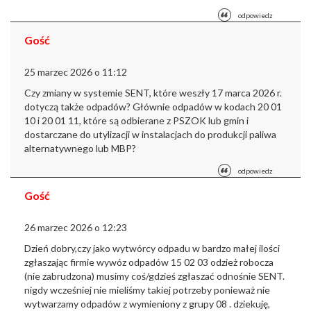
odpowiedz
Gość
25 marzec 2026 o 11:12
Czy zmiany w systemie SENT, które weszły 17 marca 2026 r.
dotyczą także odpadów? Głównie odpadów w kodach 20 01
10 i 20 01 11, które są odbierane z PSZOK lub gmin i
dostarczane do utylizacji w instalacjach do produkcji paliwa
alternatywnego lub MBP?
odpowiedz
Gość
26 marzec 2026 o 12:23
Dzień dobry,
czy jako wytwórcy odpadu w bardzo małej ilości
zgłaszając firmie wywóz odpadów 15 02 03 odzież robocza
(nie zabrudzona) musimy coś/gdzieś zgłaszać odnośnie SENT.
nigdy wcześniej nie mieliśmy takiej potrzeby ponieważ nie
wytwarzamy odpadów z wymieniony z grupy 08 . dziekuję,