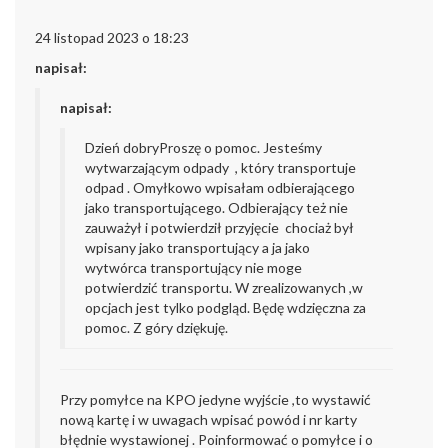
24 listopad 2023 o 18:23
napisał:
napisał:
Dzień dobry
Proszę o pomoc. Jesteśmy
wytwarzającym odpady , który transportuje
odpad . Omyłkowo wpisałam odbierającego
jako transportującego. Odbierający też nie
zauważył i potwierdził przyjęcie chociaż był
wpisany jako transportujący a ja jako
wytwórca transportujący nie moge
potwierdzić transportu. W
zrealizowanych ,w
opcjach jest tylko podgląd. Będę wdzięczna za
pomoc. Z góry dziękuję.
Przy pomyłce na KPO jedyne wyjście ,to wystawić
nową kartę i w uwagach wpisać powód i nr karty
błędnie wystawionej . Poinformować o pomyłce i o