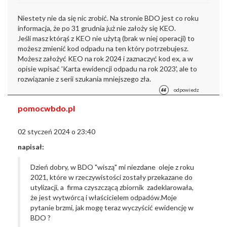
Niestety nie da się nic zrobić. Na stronie BDO jest co roku
informacja, że po 31 grudnia już nie założy się KEO.
Jeśli masz którąś z KEO nie użytą (brak w niej operacji) to
możesz zmienić kod odpadu na ten który potrzebujesz.
Możesz założyć KEO na rok 2024 i zaznaczyć kod ex, a w
opisie wpisać 'Karta ewidencji odpadu na rok 2023', ale to
rozwiązanie z serii szukania mniejszego zła.
odpowiedz
pomocwbdo.pl
02 styczeń 2024 o 23:40
napisał:
Dzień dobry,
w BDO "wiszą" mi niezdane oleje z roku
2021, które w rzeczywistości zostały przekazane do
utylizacji, a firma czyszczącą zbiornik zadeklarowała,
że jest wytwórcą i właścicielem odpadów.
Moje
pytanie brzmi, jak mogę teraz wyczyścić ewidencję w
BDO ?