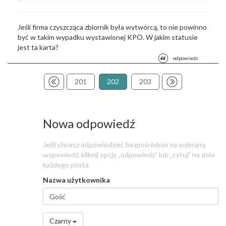
Jeśli firma czyszcząca zbiornik była wytwórcą, to nie powinno
być w takim wypadku wystawionej KPO. W jakim statusie
jest ta karta?
odpowiedz
201
202
203
Nowa odpowiedź
Jeśli chcesz odpowiedzieć bezpośrednio na wybraną
wypowiedź, kliknij opcję „odpowiedz” lub „cytuj” na dole
każdego posta
Nazwa użytkownika
Nazwa
użytkownika
*
Czarny