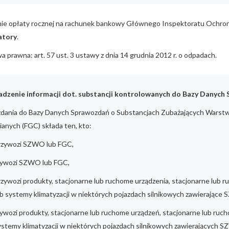
nie opłaty rocznej na rachunek bankowy Głównego Inspektoratu Ochro
atory
.
 prawna: art. 57 ust. 3 ustawy z dnia 14 grudnia 2012 r. o odpadach.
zenie informacji dot. substancji kontrolowanych do Bazy Danych
dania do Bazy Danych Sprawozdań o Substancjach Zubażających Wars
ianych (FGC) składa ten, kto:
rzywozi SZWO lub FGC,
ywozi SZWO lub FGC,
rzywozi produkty, stacjonarne lub ruchome urządzenia, stacjonarne lub
ub systemy klimatyzacji w niektórych pojazdach silnikowych zawierające
ywozi produkty, stacjonarne lub ruchome urządzeń, stacjonarne lub ruc
ystemy klimatyzacji w niektórych pojazdach silnikowych zawierających 