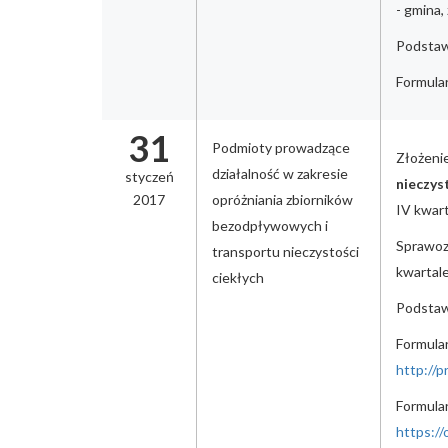
- gmina,
Podstawa
Formular
31
Podmioty prowadzące
Złożeni
działalność w zakresie
styczeń
nieczys
2017
opróżniania zbiorników
IV kwart
bezodpływowych i
Sprawoz
transportu nieczystości
kwartale
ciekłych
Podstawa
Formular
http://
Formular
https://