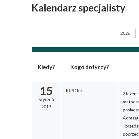
Kalendarz specjalisty
2026
Kiedy?
Kogo dotyczy?
15
RIPOK-i
Złożeni
styczeń
metodam
2017
posiada
Adresat
- przeds
poprzed