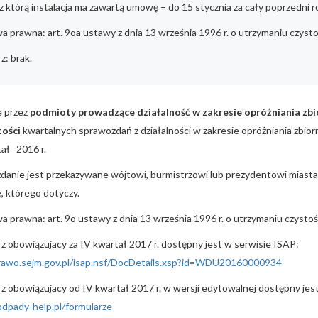
 z którą instalacja ma zawartą umowę – do 15 stycznia za cały poprzedni r
 prawna: art. 9oa ustawy z dnia 13 września 1996 r. o utrzymaniu czyst
z: brak.
e przez
podmioty prowadzące działalność w zakresie opróżniania zb
tości
kwartalnych sprawozdań z działalności w zakresie opróżniania zbio
ał 2016 r.
danie jest przekazywane wójtowi, burmistrzowi lub prezydentowi miasta
, którego dotyczy.
 prawna: art. 9o ustawy z dnia 13 września 1996 r. o utrzymaniu czysto
z obowiązujacy za IV kwartał 2017 r. dostępny jest w serwisie ISAP:
prawo.sejm.gov.pl/isap.nsf/DocDetails.xsp?id=WDU20160000934
z obowiązujacy od IV kwartał 2017 r. w wersji edytowalnej dostępny je
odpady-help.pl/formularze