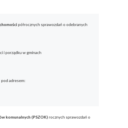
uchomości
półrocznych sprawozdań o odebranych
ci i porządku w gminach
st pod adresem:
dów komunalnych (PSZOK)
rocznych
sprawozdań o