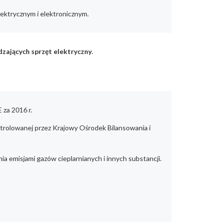
lektrycznym i elektronicznym.
ających sprzęt elektryczny
.
za 2016 r.
ontrolowanej przez Krajowy Ośrodek Bilansowania i
nia emisjami gazów cieplarnianych i innych substancji.