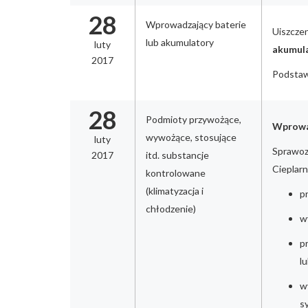
28
Wprowadzający baterie
Uiszcze
lub akumulatory
luty
akumul
2017
Podstawa
28
Podmioty przywożące,
Wprowad
wywożące, stosujące
luty
Sprawoz
2017
itd. substancje
Cieplarn
kontrolowane
(klimatyzacja i
p
chłodzenie)
w
p
l
w
s