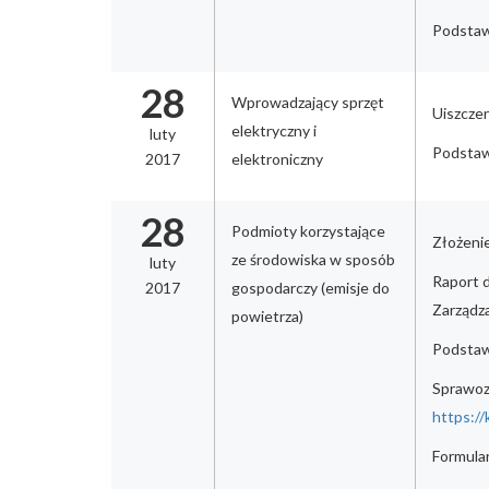
Podstawa
28
Wprowadzający sprzęt
Uiszczen
elektryczny i
luty
Podstawa
2017
elektroniczny
28
Podmioty korzystające
Złożeni
ze środowiska w sposób
luty
Raport d
2017
gospodarczy (emisje do
Zarządza
powietrza)
Podstawa
Sprawoz
https://
Formular