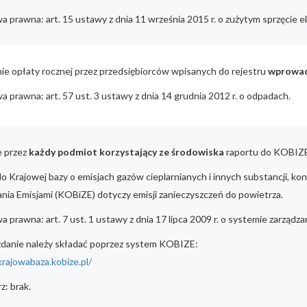
 prawna: art. 15 ustawy z dnia 11 września 2015 r. o zużytym sprzęcie e
ie opłaty rocznej przez przedsiębiorców wpisanych do rejestru
wprowadz
 prawna: art. 57 ust. 3 ustawy z dnia 14 grudnia 2012 r. o odpadach.
e przez
każdy podmiot korzystający ze środowiska
raportu do KOBIZE 
o Krajowej bazy o emisjach gazów cieplarnianych i innych substancji, k
nia Emisjami (KOBiZE) dotyczy emisji zanieczyszczeń do powietrza.
 prawna: art. 7 ust. 1 ustawy z dnia 17 lipca 2009 r. o systemie zarządza
danie należy składać poprzez system KOBIZE:
krajowabaza.kobize.pl/
z: brak.