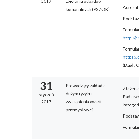
2017
zbierania odpadów
Adresat:
komunalnych (PSZOK)
Podstawa
Formular
http://
Formular
https://
(Dział:
31
Prowadzący zakład o
Złożeni
dużym ryzyku
styczeń
Państwo
2017
wystąpienia awarii
kategori
przemysłowej
Podstawa
Formular