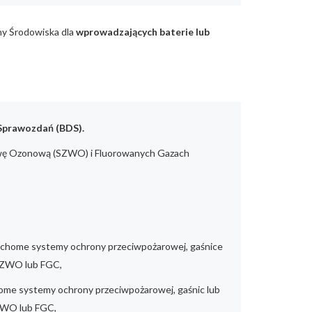
ny Środowiska dla
wprowadzających baterie lub
 Sprawozdań (BDS).
twę Ozonową (SZWO) i Fluorowanych Gazach
 ruchome systemy ochrony przeciwpożarowej, gaśnice
 SZWO lub FGC,
home systemy ochrony przeciwpożarowej, gaśnic lub
SZWO lub FGC,