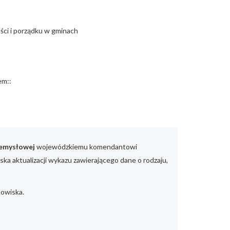
ości i porządku w gminach
em::
zemysłowej
wojewódzkiemu komendantowi
a aktualizacji wykazu zawierającego dane o rodzaju,
dowiska.