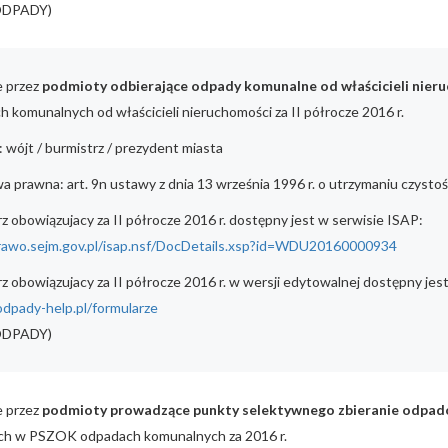
 ODPADY)
e przez
podmioty odbierające odpady komunalne od właścicieli nier
 komunalnych od właścicieli nieruchomości za II półrocze 2016 r.
 wójt / burmistrz / prezydent miasta
 prawna: art. 9n ustawy z dnia 13 września 1996 r. o utrzymaniu czystoś
z obowiązujacy za II półrocze 2016 r. dostępny jest w serwisie ISAP:
prawo.sejm.gov.pl/isap.nsf/DocDetails.xsp?id=WDU20160000934
z obowiązujacy za II półrocze 2016 r. w wersji edytowalnej dostępny je
odpady-help.pl/formularze
 ODPADY)
e przez
podmioty prowadzące punkty selektywnego zbieranie odpa
ch w PSZOK odpadach komunalnych za 2016 r.