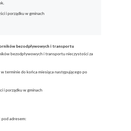
ok.
ości i porządku w gminach
iorników bezodpływowych i transportu
rników bezodpływowych i transportu nieczystości za
 w terminie do końca miesiąca następującego po
ści i porządku w gminach
st pod adresem: