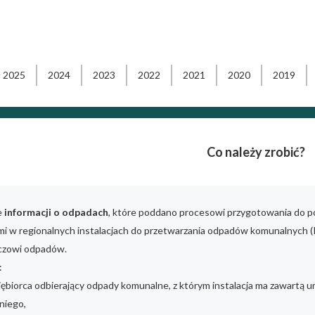
2025
2024
2023
2022
2021
2020
2019
Co należy zrobić?
e
informacji o odpadach
, które poddano procesowi przygotowania do po
i w regionalnych instalacjach do przetwarzania odpadów komunalnych (
czowi odpadów.
:
iębiorca odbierający odpady komunalne, z którym instalacja ma zawartą u
niego,