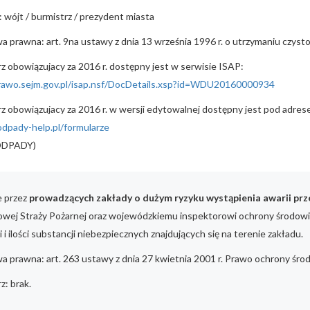
 wójt / burmistrz / prezydent miasta
 prawna: art. 9na ustawy z dnia 13 września 1996 r. o utrzymaniu czyst
z obowiązujacy za 2016 r. dostępny jest w serwisie ISAP:
prawo.sejm.gov.pl/isap.nsf/DocDetails.xsp?id=WDU20160000934
z obowiązujacy za 2016 r. w wersji edytowalnej dostępny jest pod adres
odpady-help.pl/formularze
 ODPADY)
e przez
prowadzących zakłady o dużym ryzyku wystąpienia awarii pr
wej Straży Pożarnej oraz wojewódzkiemu inspektorowi ochrony środowisk
i i ilości substancji niebezpiecznych znajdujących się na terenie zakładu.
 prawna: art. 263 ustawy z dnia 27 kwietnia 2001 r. Prawo ochrony śro
z: brak.