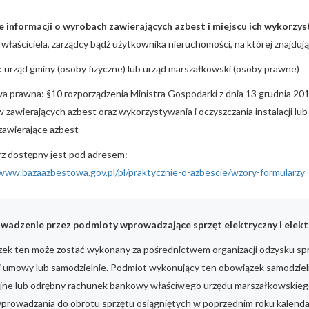
e informacji o wyrobach zawierających azbest i miejscu ich wykorzys
właściciela, zarządcy bądź użytkownika nieruchomości, na której znajdują
 urząd gminy (osoby fizyczne) lub urząd marszałkowski (osoby prawne)
a prawna: §10 rozporządzenia Ministra Gospodarki z dnia 13 grudnia 20
zawierających azbest oraz wykorzystywania i oczyszczania instalacji lu
zawierające azbest
rz dostępny jest pod adresem:
/www.bazaazbestowa.gov.pl/pl/praktycznie-o-azbescie/wzory-formularzy
wadzenie przez podmioty wprowadzające sprzęt elektryczny i elektr
ek ten może zostać wykonany za pośrednictwem organizacji odzysku sprz
j umowy lub samodzielnie. Podmiot wykonujący ten obowiązek samodziel
jne lub odrębny rachunek bankowy właściwego urzędu marszałkowskiego,
wprowadzania do obrotu sprzętu osiągniętych w poprzednim roku kalen