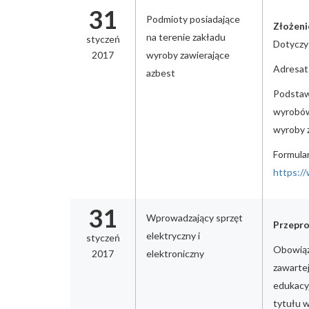
31
Podmioty posiadające
Złożeni
na terenie zakładu
styczeń
Dotyczy 
2017
wyroby zawierające
Adresat:
azbest
Podstaw
wyrobów 
wyroby 
Formula
https:/
31
Wprowadzający sprzęt
Przepro
elektryczny i
styczeń
Obowiąz
2017
elektroniczny
zawarte
edukacy
tytułu 