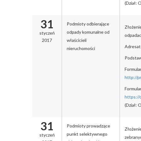
(Dział:
31
Podmioty odbierające
Złożeni
odpady komunalne od
styczeń
odpadach
2017
właścicieli
Adresat:
nieruchomości
Podstawa
Formular
http://
Formular
https://
(Dział:
31
Podmioty prowadzące
Złożeni
punkt selektywnego
styczeń
zebrany