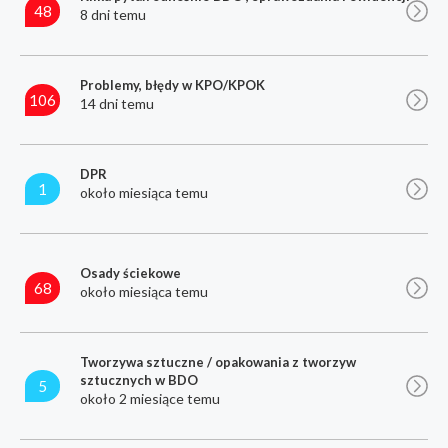
48
8 dni temu
Problemy, błędy w KPO/KPOK
106
14 dni temu
DPR
1
około miesiąca temu
Osady ściekowe
68
około miesiąca temu
Tworzywa sztuczne / opakowania z tworzyw
sztucznych w BDO
5
około 2 miesiące temu