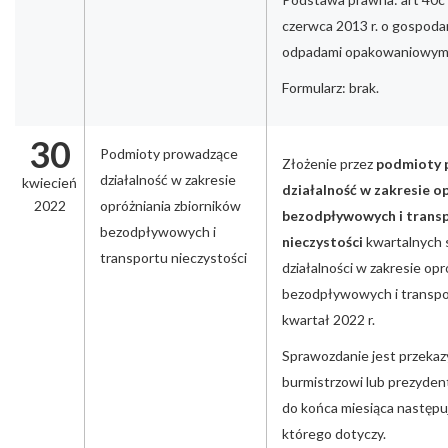
czerwca 2013 r. o gospoda
odpadami opakowaniowym
Formularz: brak.
30
Podmioty prowadzące
Złożenie przez
podmioty 
działalność w zakresie
kwiecień
działalność w zakresie o
2022
opróżniania zbiorników
bezodpływowych i trans
bezodpływowych i
nieczystości
kwartalnych 
transportu nieczystości
działalności w zakresie op
bezodpływowych i transpor
kwartał 2022 r.
Sprawozdanie jest przeka
burmistrzowi lub prezyden
do końca miesiąca następu
którego dotyczy.