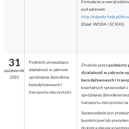
Formularze w wersji edyto
pod adresem:
http://odpady-help.pl/do
(Dział: WODA I ŚCIEKI)
31
Podmioty prowadzące
Złożenie przez
podmioty 
działalność w zakresie
październik
działalność w zakresie o
2022
opróżniania zbiorników
bezodpływowych i transp
bezodpływowych i
kwartalnych sprawozdań z d
transportu nieczystości
opróżniania zbiorników b
transportu nieczystości za 
Sprawozdanie jest przeka
burmistrzowi lub prezyden
do końca miesiąca następu