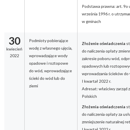
Podstawa prawna: art. 9o 
września 1996 r. o utrzyma
w gminach
30
Podmioty pobierające
Złożenie oświadczenia
s
wodę z własnego ujęcia,
kwiecień
do naliczenia opłaty zmien
2022
wprowadzające wody
zakresie poboru wód, odp
opadowe i roztopowe
opadowych lub roztopowy
do wód, wprowadzające
wprowadzania ścieków do w
ścieki do wód lub do
I kwartał 2022 r.
ziemi
Adresat: właściwy zarząd
Polskich
Złożenia oświadczenia
st
do naliczenia opłaty za us
zmniejszenie naturalnej re
I kwartał 2022 r.