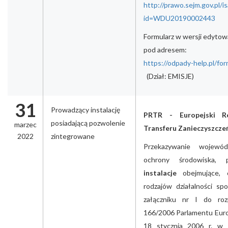
http://prawo.sejm.gov.pl/i
id=WDU20190002443
Formularz w wersji edytow
pod adresem:
https://odpady-help.pl/for
(Dział: EMISJE)
31
Prowadzący instalację
PRTR - Europejski Re
posiadającą pozwolenie
marzec
Transferu Zanieczyszcze
2022
zintegrowane
Przekazywanie wojewód
ochrony środowiska,
instalacje
obejmujące, 
rodzajów działalności s
załączniku nr I do roz
166/2006 Parlamentu Europ
18 stycznia 2006 r. w 