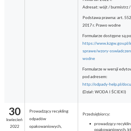
Adresat: wójt / burmistrz 
Podstawa prawna: art. 552 
2017 r. Prawo wodne
Formularze dostępne są p
https://www.kzgw.gov.pl/i
sprawe/wzory-oswiadczen-
wodne
Formularze w wersji edyto
pod adresem:
http://odpady-help.pl/do
(Dział: WODA I ŚCIEKI)
30
Prowadzący recykling
Przedsiębiorcy:
odpadów
kwiecień
prowadzący recykl
2022
opakowaniowych,
opakowaniowych, kt