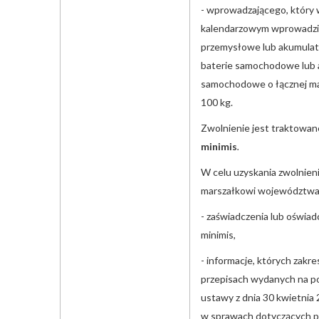
- wprowadzającego, który
kalendarzowym wprowadził
przemysłowe lub akumulat
baterie samochodowe lub 
samochodowe o łącznej mas
100 kg.
Zwolnienie jest traktowan
minimis
.
W celu uzyskania zwolnieni
marszałkowi województwa
- zaświadczenia lub oświa
minimis,
- informacje, których zakr
przepisach wydanych na po
ustawy z dnia 30 kwietnia
w sprawach dotyczących p