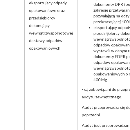
eksportujący odpady
dokumenty DPR i pos
zakresie przetwara
opakowaniowe oraz
pozwalającą na odz
przedsiębiorcy
przekraczającej 400
dokonujący
eksportujący odpad
wewnątrzwspólnotowej
przedsiębiorcy doko
wewnątrzwspólnot
dostawy odpadów
odpadów opakowani
opakowaniowych
wystawili w danym 
dokumenty EDPR po
odpadów opakowani
wewnątrzwspólnot
opakowaniowych o m
400 Mg
- są zobowiązani do przep
audytu zewnętrznego.
Audyt przeprowadza się do
poprzedni.
Audyt jest przeprowadzan