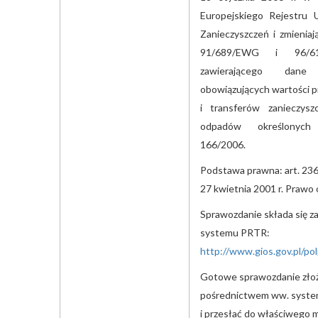
Europejskiego Rejestru U
Zanieczyszczeń i zmienia
91/689/EWG i 96/61
zawierającego dane
obowiązujących wartości 
i transferów zanieczysz
odpadów określonych
166/2006.
Podstawa prawna: art. 236b
27 kwietnia 2001 r. Prawo
Sprawozdanie składa się 
systemu PRTR:
http://www.gios.gov.pl/pol
Gotowe sprawozdanie zło
pośrednictwem ww. syste
i przesłać do właściwego 