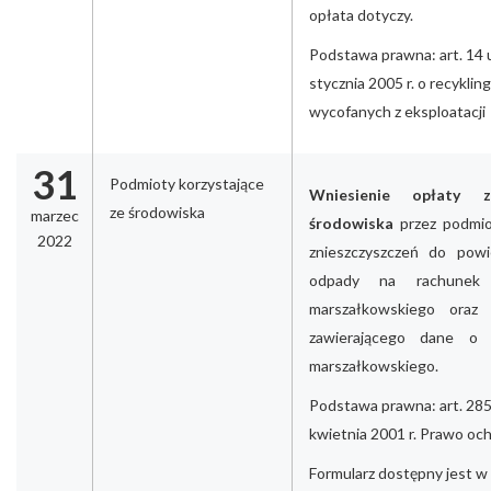
opłata dotyczy.
Podstawa prawna: art. 14 
stycznia 2005 r. o recykli
wycofanych z eksploatacji
31
Podmioty korzystające
Wniesienie opłaty 
ze środowiska
marzec
środowiska
przez podmio
2022
znieszczyszczeń do powi
odpady na rachunek 
marszałkowskiego oraz 
zawierającego dane o 
marszałkowskiego.
Podstawa prawna: art. 285
kwietnia 2001 r. Prawo oc
Formularz dostępny jest w