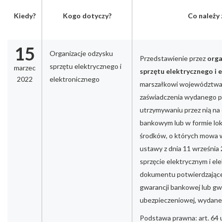
Kiedy?
Kogo dotyczy?
Co należy 
15
Organizacje odzysku
Przedstawienie przez
orga
sprzętu elektrycznego i
marzec
sprzętu elektrycznego i 
2022
elektronicznego
marszałkowi województwa 
zaświadczenia wydanego p
utrzymywaniu przez nią n
bankowym lub w formie lo
środków, o których mowa w 
ustawy z dnia 11 września 
sprzęcie elektrycznym i el
dokumentu potwierdzając
gwarancji bankowej lub gw
ubezpieczeniowej, wydane
Podstawa prawna: art. 64 