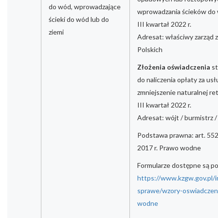
do wód, wprowadzające
wprowadzania ścieków do w
ścieki do wód lub do
III kwartał 2022 r.
ziemi
Adresat: właściwy zarząd
Polskich
Złożenia oświadczenia
st
do naliczenia opłaty za us
zmniejszenie naturalnej re
III kwartał 2022 r.
Adresat: wójt / burmistrz 
Podstawa prawna: art. 552 
2017 r. Prawo wodne
Formularze dostępne są p
https://www.kzgw.gov.pl/i
sprawe/wzory-oswiadczen-
wodne