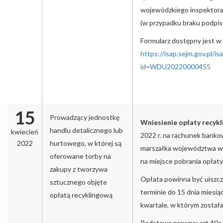
wojewódzkiego inspektora
(w przypadku braku podpis
Formularz dostępny jest w
https://isap.sejm.gov.pl/i
id=WDU20220000455
15
Prowadzący jednostkę
Wniesienie opłaty recyk
handlu detalicznego lub
kwiecień
2022 r. na rachunek bank
2022
hurtowego, w której są
marszałka województwa w
oferowane torby na
na miejsce pobrania opłaty
zakupy z tworzywa
Opłata powinna być uiszcz
sztucznego objęte
terminie do 15 dnia miesi
opłatą recyklingową
kwartale, w którym został
Podstawa prawna: art 40c 