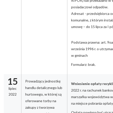
RIPOK) lub przekazano w 
posiadaczowi odpadów.
Adresat - przedsiębiorca 
komunalne, z którym instal
umowę – do 15 lipca za I pó
Podstawa prawna: art. 9oa
września 1996 r. o utrzyma
w gminach
Formularz: brak.
15
Prowadzący jednostkę
Wniesienie opłaty recyk
handlu detalicznego lub
lipiec
2022 r. na rachunek bank
2022
hurtowego, w której są
marszałka województwa w
oferowane torby na
na miejsce pobrania opłaty
zakupy z tworzywa
Opłata powinna być uiszcz