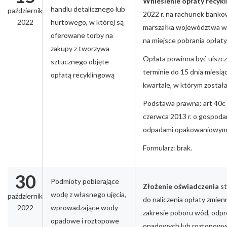
Wniesienie opłaty recyk
handlu detalicznego lub
październik
2022 r. na rachunek bank
2022
hurtowego, w której są
marszałka województwa w
oferowane torby na
na miejsce pobrania opłaty
zakupy z tworzywa
Opłata powinna być uiszcz
sztucznego objęte
terminie do 15 dnia miesi
opłatą recyklingową
kwartale, w którym został
Podstawa prawna: art 40c 
czerwca 2013 r. o gospoda
odpadami opakowaniowym
Formularz: brak.
30
Podmioty pobierające
Złożenie oświadczenia
s
wodę z własnego ujęcia,
październik
do naliczenia opłaty zmien
2022
wprowadzające wody
zakresie poboru wód, odp
opadowe i roztopowe
opadowych lub roztopowy