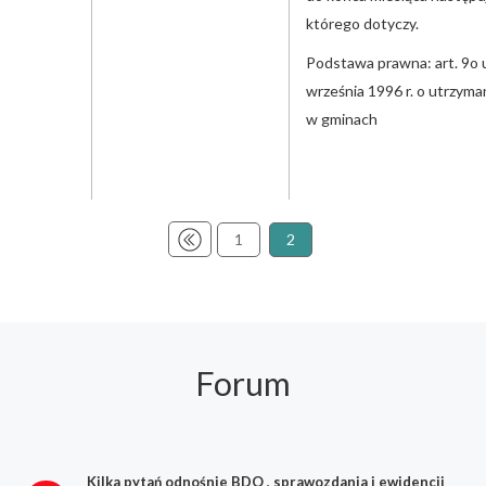
którego dotyczy.
Podstawa prawna: art. 9o 
września 1996 r. o utrzyma
w gminach
1
2
Forum
Kilka pytań odnośnie BDO , sprawozdania i ewidencji