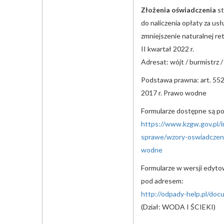
Złożenia oświadczenia
st
do naliczenia opłaty za us
zmniejszenie naturalnej re
II kwartał 2022 r.
Adresat: wójt / burmistrz 
Podstawa prawna: art. 552 
2017 r. Prawo wodne
Formularze dostępne są p
https://www.kzgw.gov.pl/i
sprawe/wzory-oswiadczen-
wodne
Formularze w wersji edyto
pod adresem:
http://odpady-help.pl/do
(Dział: WODA I ŚCIEKI)