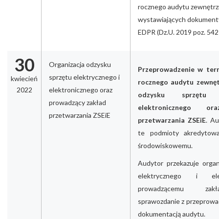
rocznego audytu zewnętrz
wystawiających dokument
EDPR (Dz.U. 2019 poz. 542 t
30
Organizacja odzysku
Przeprowadzenie w term
sprzętu elektrycznego i
kwiecień
rocznego audytu zewnęt
2022
elektronicznego oraz
odzysku sprzętu 
prowadzący zakład
elektronicznego o
przetwarzania ZSEiE
przetwarzania ZSEiE
. Au
te podmioty akredytowa
środowiskowemu.
Audytor przekazuje organ
elektrycznego i ele
prowadzącemu zakł
sprawozdanie z przeprowa
dokumentacją audytu.