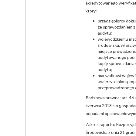
akredytowanego weryfika
który:
przedsiębiorcy dok
ze sprawozdaniem 
audytu;
wojewódzkiemu ins
środowiska, właści
miejsce prowadzenia
audytowanego podmi
kopię sprawozdania
audytu;
marszałkowi wojew
uwierzytelnioną kop
przeprowadzonego 
Podstawa prawna: art. 46 
czerwca 2013 r. o gospoda
odpadami opakowaniowym
Zakres raportu: Rozporząd
Środowiska z dnia 21 grudn