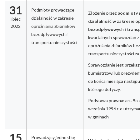
31
Podmioty prowadzące
Złożenie przez
podmioty 
działalność w zakresie
lipiec
działalność w zakresie o
2022
opróżniania zbiorników
bezodpływowych i transp
bezodpływowych i
kwartalnych sprawozdań z d
transportu nieczystości
opróżniania zbiorników b
transportu nieczystości za 
Sprawozdanie jest przeka
burmistrzowi lub prezyden
do końca miesiąca następu
którego dotyczy.
Podstawa prawna: art. 9o 
września 1996 r. o utrzyma
w gminach
15
Prowadzący jednostkę