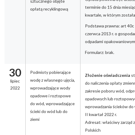
sztucznego objęte
terminie do 15 dnia miesi
opłatą recyklingową
kwartale, w którym został
Podstawa prawna: art 40c 
czerwca 2013 r. o gospoda
odpadami opakowaniowym
Formularz: brak.
30
Podmioty pobierające
Złożenie oświadczenia
s
wodę z własnego ujęcia,
lipiec
do naliczenia opłaty zmien
2022
wprowadzające wody
zakresie poboru wód, odp
opadowe i roztopowe
opadowych lub roztopowy
do wód, wprowadzające
wprowadzania ścieków do w
ścieki do wód lub do
II kwartał 2022 r.
ziemi
Adresat: właściwy zarząd
Polskich