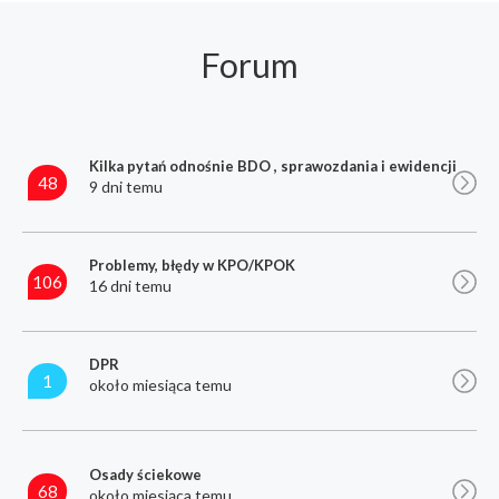
Forum
Kilka pytań odnośnie BDO , sprawozdania i ewidencji
48
9 dni temu
Problemy, błędy w KPO/KPOK
106
16 dni temu
DPR
1
około miesiąca temu
Osady ściekowe
68
około miesiąca temu