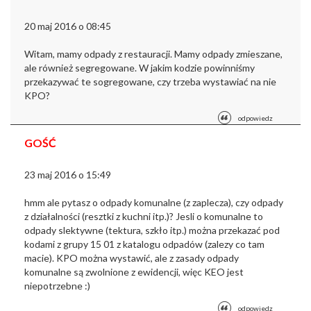
20 maj 2016 o 08:45
Witam, mamy odpady z restauracji. Mamy odpady zmieszane,
ale również segregowane. W jakim kodzie powinniśmy
przekazywać te sogregowane, czy trzeba wystawiać na nie
KPO?
odpowiedz
GOŚĆ
23 maj 2016 o 15:49
hmm ale pytasz o odpady komunalne (z zaplecza), czy odpady
z działalności (resztki z kuchni itp.)? Jesli o komunalne to
odpady slektywne (tektura, szkło itp.) można przekazać pod
kodami z grupy 15 01 z katalogu odpadów (zalezy co tam
macie). KPO można wystawić, ale z zasady odpady
komunalne są zwolnione z ewidencji, więc KEO jest
niepotrzebne :)
odpowiedz