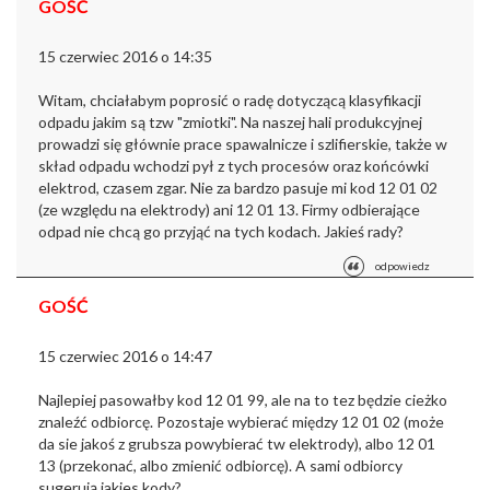
GOŚĆ
15 czerwiec 2016 o 14:35
Witam, chciałabym poprosić o radę dotyczącą klasyfikacji
odpadu jakim są tzw "zmiotki". Na naszej hali produkcyjnej
prowadzi się głównie prace spawalnicze i szlifierskie, także w
skład odpadu wchodzi pył z tych procesów oraz końcówki
elektrod, czasem zgar. Nie za bardzo pasuje mi kod 12 01 02
(ze względu na elektrody) ani 12 01 13. Firmy odbierające
odpad nie chcą go przyjąć na tych kodach. Jakieś rady?
odpowiedz
GOŚĆ
15 czerwiec 2016 o 14:47
Najlepiej pasowałby kod 12 01 99, ale na to tez będzie cieżko
znaleźć odbiorcę. Pozostaje wybierać między 12 01 02 (może
da sie jakoś z grubsza powybierać tw elektrody), albo 12 01
13 (przekonać, albo zmienić odbiorcę). A sami odbiorcy
sugerują jakies kody?