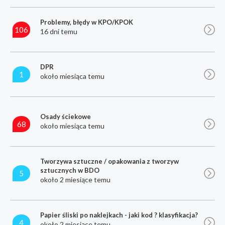
Problemy, błędy w KPO/KPOK
106
16 dni temu
DPR
1
około miesiąca temu
Osady ściekowe
68
około miesiąca temu
Tworzywa sztuczne / opakowania z tworzyw
sztucznych w BDO
5
około 2 miesiące temu
Papier śliski po naklejkach - jaki kod ? klasyfikacja?
4
około 2 miesiące temu