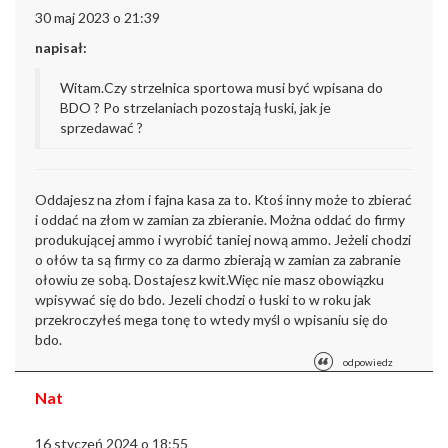
30 maj 2023 o 21:39
napisał:
Witam.
Czy strzelnica sportowa musi być wpisana do
BDO ?
Po strzelaniach pozostają łuski, jak je
sprzedawać ?
Oddajesz na złom i fajna kasa za to. Ktoś inny może to zbierać
i oddać na złom w zamian za zbieranie. Można oddać do firmy
produkującej ammo i wyrobić taniej nową ammo. Jeżeli chodzi
o ołów ta są firmy co za darmo zbierają w zamian za zabranie
ołowiu ze sobą. Dostajesz kwit.
Więc nie masz obowiązku
wpisywać się do bdo. Jezeli chodzi o łuski to w roku jak
przekroczyłeś mega tonę to wtedy myśl o wpisaniu się do
bdo.
odpowiedz
Nat
16 styczeń 2024 o 18:55