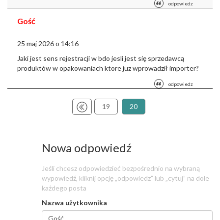
odpowiedz
Gość
25 maj 2026 o 14:16
Jaki jest sens rejestracji w bdo jesli jest się sprzedawcą
produktów w opakowaniach ktore juz wprowadził importer?
odpowiedz
19
20
Nowa odpowiedź
Jeśli chcesz odpowiedzieć bezpośrednio na wybraną
wypowiedź, kliknij opcję „odpowiedz” lub „cytuj” na dole
każdego posta
Nazwa użytkownika
Nazwa