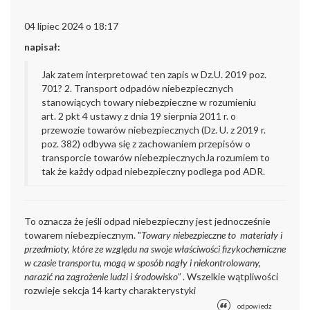
04 lipiec 2024 o 18:17
napisał:
Jak zatem interpretować ten zapis w Dz.U. 2019 poz.
701?
2. Transport odpadów niebezpiecznych
stanowiących towary niebezpieczne w rozumieniu
art. 2 pkt 4 ustawy z dnia
19 sierpnia 2011 r. o
przewozie towarów niebezpiecznych (Dz. U. z 2019 r.
poz. 382) odbywa się z zachowaniem przepisów
o
transporcie towarów niebezpiecznych
Ja rozumiem to
tak że każdy odpad niebezpieczny podlega pod ADR.
To oznacza że jeśli odpad niebezpieczny jest jednocześnie
towarem niebezpiecznym. "
Towary niebezpieczne to materiały i
przedmioty, które ze względu na swoje właściwości fizykochemiczne
w czasie transportu, mogą w sposób nagły i niekontrolowany,
narazić na zagrożenie ludzi i środowisko"
. Wszelkie wątpliwości
rozwieje sekcja 14 karty charakterystyki
odpowiedz