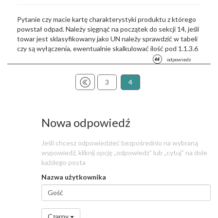
Pytanie czy macie kartę charakterystyki produktu z którego
powstał odpad. Należy sięgnąć na początek do sekcji 14, jeśli
towar jest sklasyfikowany jako UN należy sprawdzić w tabeli
czy są wyłączenia, ewentualnie skalkulować ilość pod 1.1.3.6
odpowiedz
3
4
Nowa odpowiedź
Jeśli chcesz odpowiedzieć bezpośrednio na wybraną
wypowiedź, kliknij opcję „odpowiedz” lub „cytuj” na dole
każdego posta
Nazwa użytkownika
Nazwa
użytkownika
*
Czarny