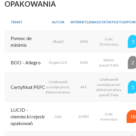
OPAKOWANIA
TEMAT
AUTOR
WYŚWIETLENIA
OSTATNI POST
ODPOWI
Pomoc de
Gość
3
0kaja0
1906
minimis
10 miesięcy
Admin
BDO - Allegro
2
Dragen123
1338
ponad 3 lata
Użytkownik
Użytkownik
usunięty przez
Certyfikat PEFC
1
usunięty przez
441
Administratora
Administratora
ponad 3 lata
LUCID -
Gość
niemiecki rejestr
18
Gala
13480
6 miesięcy
opakowań