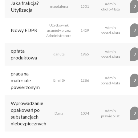
Jaka frakcja?
Admin
2
magdalena
1501
Utylizacja
około 4 lata
Użytkownik
Admin
Nowy EDPR
2
usunięty przez
1429
ponad 4 lata
Administratora
opłata
Admin
2
danuta
1965
produktowa
ponad 4 lata
praca na
Admin
materiale
2
Emili@
1286
ponad 4 lata
powierzonym
Wprowadzanie
opakowań po
Admin
2
Daria
1034
substancjach
prawie 5 lat
niebezpiecznych