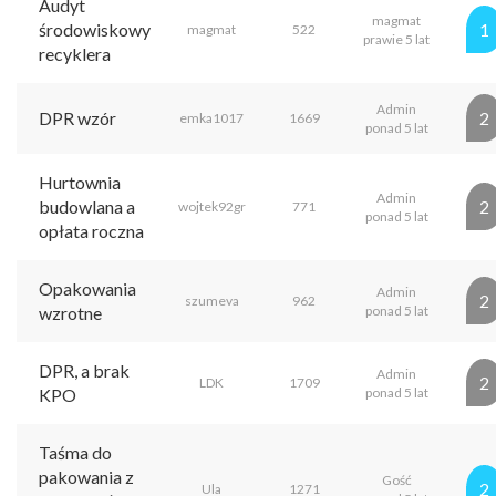
Audyt
magmat
środowiskowy
1
magmat
522
prawie 5 lat
recyklera
Admin
DPR wzór
2
emka1017
1669
ponad 5 lat
Hurtownia
Admin
budowlana a
2
wojtek92gr
771
ponad 5 lat
opłata roczna
Opakowania
Admin
2
szumeva
962
wzrotne
ponad 5 lat
DPR, a brak
Admin
2
LDK
1709
KPO
ponad 5 lat
Taśma do
pakowania z
Gość
2
Ula
1271