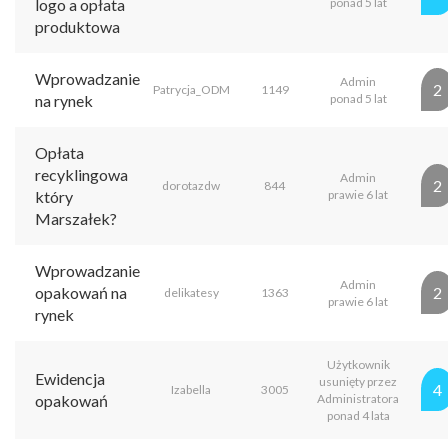
logo a opłata
ponad 5 lat
produktowa
Wprowadzanie
Admin
2
Patrycja_ODM
1149
na rynek
ponad 5 lat
Opłata
recyklingowa
Admin
2
dorotazdw
844
który
prawie 6 lat
Marszałek?
Wprowadzanie
Admin
opakowań na
2
delikatesy
1363
prawie 6 lat
rynek
Użytkownik
Ewidencja
usunięty przez
4
Izabella
3005
opakowań
Administratora
ponad 4 lata