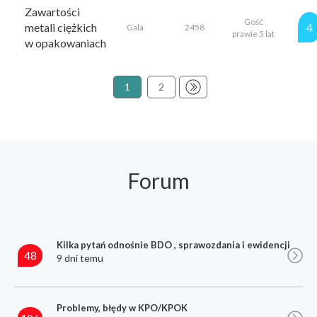
Zawartości
Gość
metali ciężkich
4
Gala
2458
prawie 5 lat
w opakowaniach
1
2
Forum
Kilka pytań odnośnie BDO , sprawozdania i ewidencji
48
9 dni temu
Problemy, błędy w KPO/KPOK