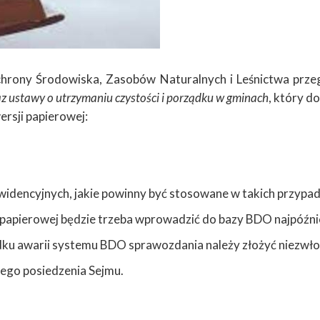
hrony Środowiska, Zasobów Naturalnych i Leśnictwa prze
z ustawy o utrzymaniu czystości i porządku w gminach
, który d
rsji papierowej:
dencyjnych, jakie powinny być stosowane w takich przypad
apierowej będzie trzeba wprowadzić do bazy BDO najpóźniej
dku awarii systemu BDO sprawozdania należy złożyć niezwłocz
zego posiedzenia Sejmu.