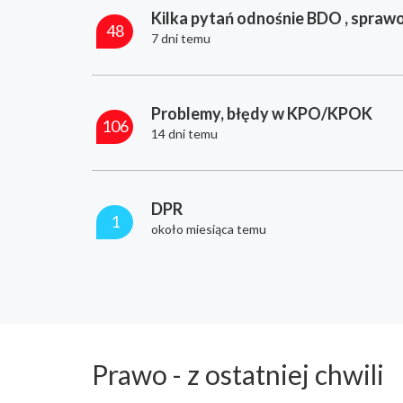
Kilka pytań odnośnie BDO , sprawo
48
7 dni temu
Problemy, błędy w KPO/KPOK
106
14 dni temu
DPR
1
około miesiąca temu
Prawo - z ostatniej chwili