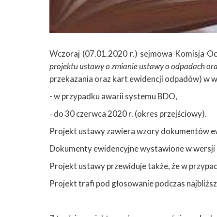
Wczoraj (07.01.2020 r.) sejmowa Komisja Oc
projektu ustawy o zmianie ustawy o odpadach ora
przekazania oraz kart ewidencji odpadów) w we
- w przypadku awarii systemu BDO,
- do 30 czerwca 2020 r. (okres przejściowy).
Projekt ustawy zawiera wzory dokumentów ewi
Dokumenty ewidencyjne wystawione w wersji p
Projekt ustawy przewiduje także, że w przypa
Projekt trafi pod głosowanie podczas najbliżs