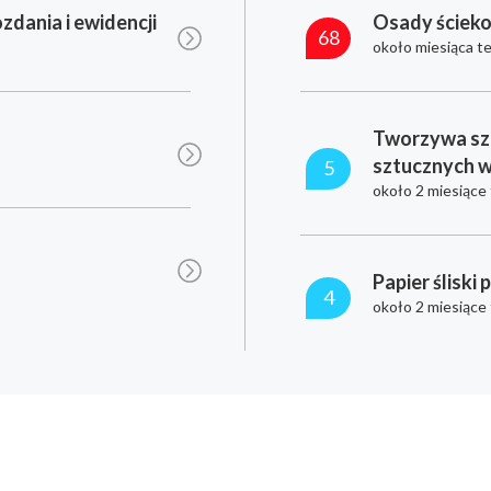
zdania i ewidencji
Osady ściek
68
około miesiąca t
Tworzywa sz
sztucznych 
5
około 2 miesiące
Papier śliski 
4
około 2 miesiące