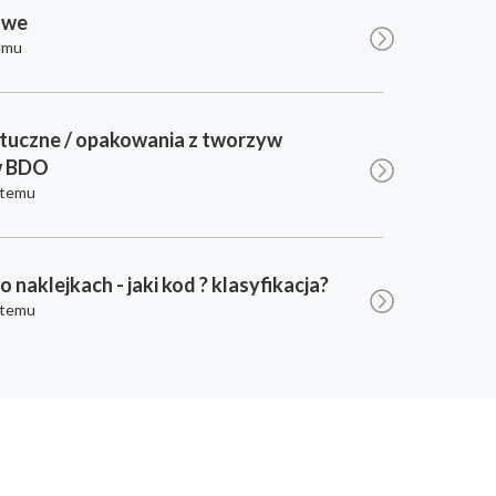
owe
emu
tuczne / opakowania z tworzyw
w BDO
 temu
po naklejkach - jaki kod ? klasyfikacja?
 temu