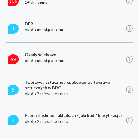
106
14 dni temu
DPR
1
około miesiąca temu
Osady ściekowe
68
około miesiąca temu
Tworzywa sztuczne / opakowania z tworzyw
sztucznych w BDO
5
około 2 miesiące temu
Papier śliski po naklejkach - jaki kod ? klasyfikacja?
4
około 2 miesiące temu