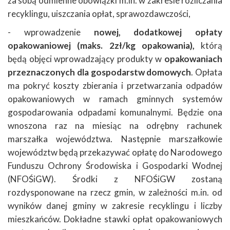
za sobą odmienne obowiązki m.in. w zakresie rozliczania
recyklingu, uiszczania opłat, sprawozdawczości,
- wprowadzenie
nowej, dodatkowej opłaty
opakowaniowej (maks. 2zł/kg opakowania),
którą
będą objęci wprowadzający produkty w
opakowaniach
przeznaczonych dla gospodarstw domowych
. Opłata
ma pokryć koszty zbierania i przetwarzania odpadów
opakowaniowych w ramach gminnych systemów
gospodarowania odpadami komunalnymi. Będzie ona
wnoszona raz na miesiąc na odrębny rachunek
marszałka województwa. Następnie marszałkowie
województw będą przekazywać opłatę do Narodowego
Funduszu Ochrony Środowiska i Gospodarki Wodnej
(NFOŚiGW). Środki z NFOŚiGW zostaną
rozdysponowane na rzecz gmin, w zależności m.in. od
wyników danej gminy w zakresie recyklingu i liczby
mieszkańców. Dokładne stawki opłat opakowaniowych